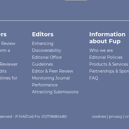
rs
Editors
Information
about Fup
r Review
Enhancing
orm a
Discoverability
Who we are
Editorial Office
Editorial Policies
Reviewer
Guidelines
Products & Services
dits
Editor & Peer Review
Partnerships & Spo
lines for
Monitoring Journal
FAQ
Performance
Attracting Submissions
eserved - P.IVA/Cod.Fis. 01279680480
cookies
|
privacy
|
cr