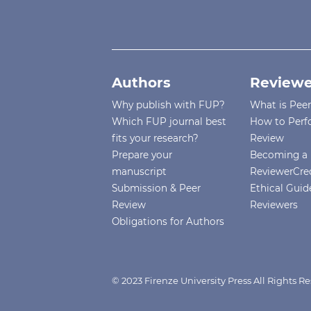
Authors
Reviewe
Why publish with FUP?
What is Pee
Which FUP journal best
How to Perf
fits your research?
Review
Prepare your
Becoming a 
manuscript
ReviewerCre
Submission & Peer
Ethical Guide
Review
Reviewers
Obligations for Authors
© 2023 Firenze University Press All Rights R