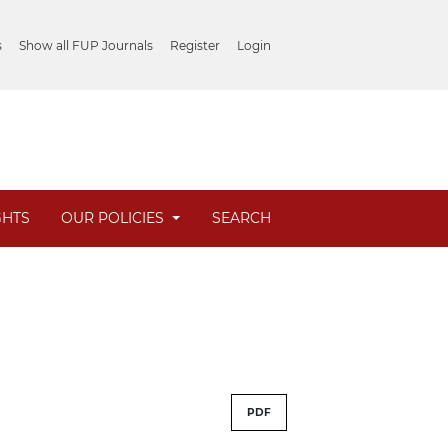
s
Show all FUP Journals
Register
Login
GHTS
OUR POLICIES
SEARCH
PDF