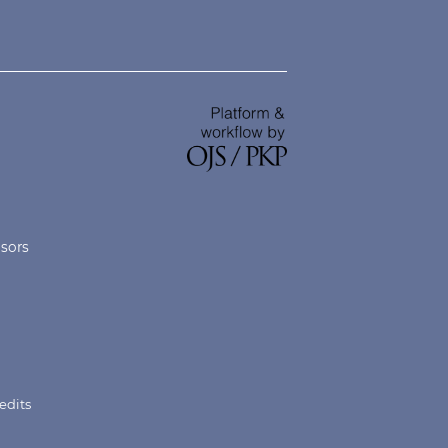
nsors
edits