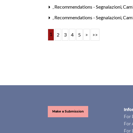
,
Recommendations - Segnalazioni
,
Cambi
,
Recommendations - Segnalazioni
,
Cambi
1
2
3
4
5
>
>>
Info
Make a Submission
For 
For 
For 