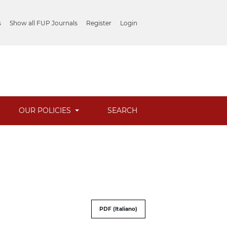
s
Show all FUP Journals
Register
Login
OUR POLICIES
SEARCH
PDF (Italiano)