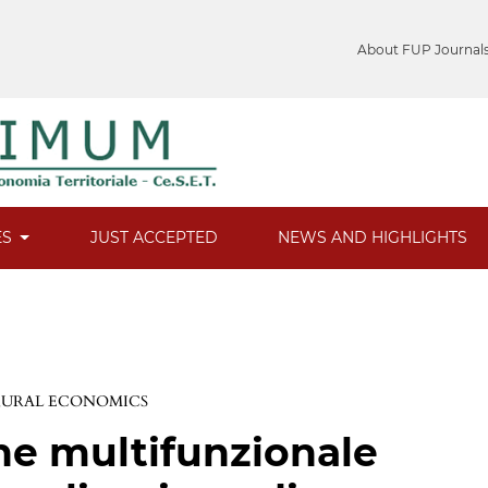
About FUP Journal
ES
JUST ACCEPTED
NEWS AND HIGHLIGHTS
 RURAL ECONOMICS
one multifunzionale