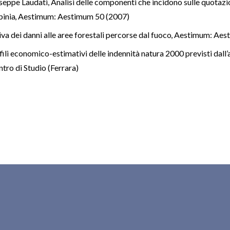
useppe Laudati,
Analisi delle componenti che incidono sulle quotazion
pinia
,
Aestimum: Aestimum 50 (2007)
iva dei danni alle aree forestali percorse dal fuoco
,
Aestimum: Aest
fili economico-estimativi delle indennità natura 2000 previsti dall’
tro di Studio (Ferrara)