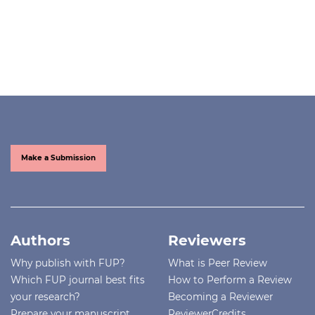
Make a Submission
Authors
Reviewers
Why publish with FUP?
What is Peer Review
Which FUP journal best fits
How to Perform a Review
your research?
Becoming a Reviewer
Prepare your manuscript
ReviewerCredits