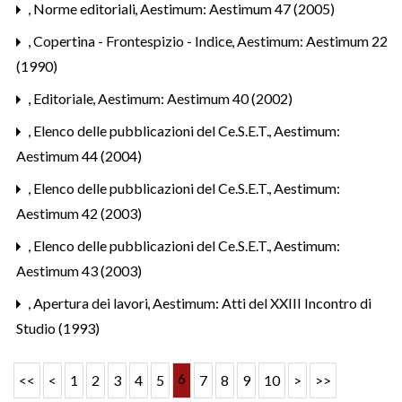
,
Norme editoriali
,
Aestimum: Aestimum 47 (2005)
,
Copertina - Frontespizio - Indice
,
Aestimum: Aestimum 22
(1990)
,
Editoriale
,
Aestimum: Aestimum 40 (2002)
,
Elenco delle pubblicazioni del Ce.S.E.T.
,
Aestimum:
Aestimum 44 (2004)
,
Elenco delle pubblicazioni del Ce.S.E.T.
,
Aestimum:
Aestimum 42 (2003)
,
Elenco delle pubblicazioni del Ce.S.E.T.
,
Aestimum:
Aestimum 43 (2003)
,
Apertura dei lavori
,
Aestimum: Atti del XXIII Incontro di
Studio (1993)
6
<<
<
1
2
3
4
5
7
8
9
10
>
>>