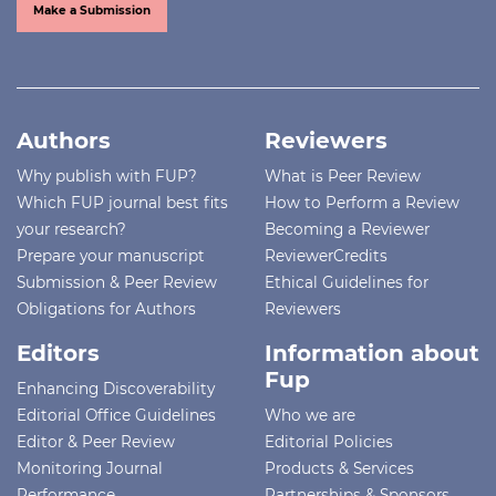
Make a Submission
Authors
Reviewers
Why publish with FUP?
What is Peer Review
Which FUP journal best fits
How to Perform a Review
your research?
Becoming a Reviewer
Prepare your manuscript
ReviewerCredits
Submission & Peer Review
Ethical Guidelines for
Obligations for Authors
Reviewers
Editors
Information about
Fup
Enhancing Discoverability
Editorial Office Guidelines
Who we are
Editor & Peer Review
Editorial Policies
Monitoring Journal
Products & Services
Performance
Partnerships & Sponsors