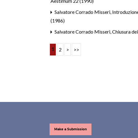
Aestimum 22 (1990)
Salvatore Corrado Misseri,
Introduzione
(1986)
Salvatore Corrado Misseri,
Chiusura dei
1
2
>
>>
Make a Submission