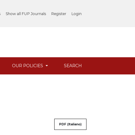
s
Show all FUP Journals
Register
Login
OUR POLICIES
SEARCH
PDF (Italiano)