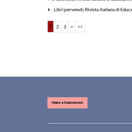
,
Libri pervenuti
,
Rivista Italiana di Edu
1
2
3
>
>>
Make a Submission