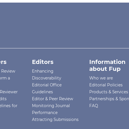
rs
Editors
Information
about Fup
r Review
Enhancing
orm a
Discoverability
Who we are
Editorial Office
Editorial Policies
Reviewer
Guidelines
Products & Services
dits
Editor & Peer Review
Partnerships & Spo
lines for
Monitoring Journal
FAQ
Performance
Attracting Submissions