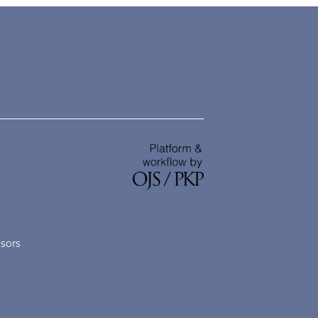
nsors