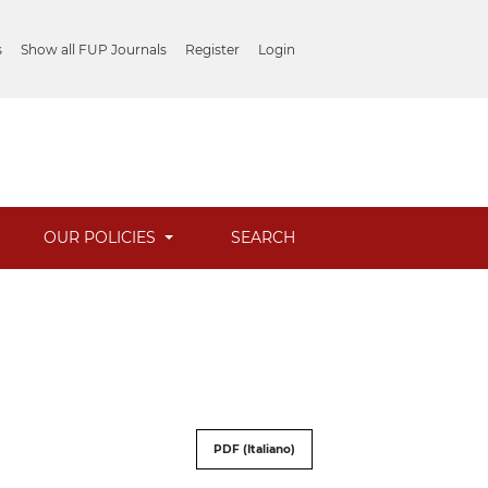
s
Show all FUP Journals
Register
Login
OUR POLICIES
SEARCH
PDF (Italiano)