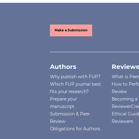
Make a Submission
Authors
Reviewe
Why publish with FUP?
What is Pee
Which FUP journal best
How to Perf
fits your research?
Review
Prepare your
Becoming a 
manuscript
ReviewerCre
Submission & Peer
Ethical Guide
Review
Reviewers
Obligations for Authors