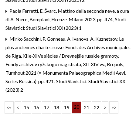
Paola Ferretti,
E. Švarc, Mattino della seconda neve, a cura
di A. Niero, Bompiani, Firenze-Milano 2023, pp. 474.
,
Studi
Slavistici: Studi Slavistici XX (2023) 1
Mirko Sacchini,
P. Gonneau, A. Ivanovs, A. Kuznetsov, Le
plus anciennes chartes russe. Fonds des Archives municipales
de Riga, XIIe-XIVe siècles / Drevnejšie russkie gramoty.
Fondy archivov ryžskogo magistrata, XII-XIV vv., Brepols,
Turnhout 2021 (= Monumenta Palaeographica Medii Aevi,
Series Rossica), pp. 421.
,
Studi Slavistici: Studi Slavistici XX
(2023) 2
20
<<
<
15
16
17
18
19
21
22
>
>>