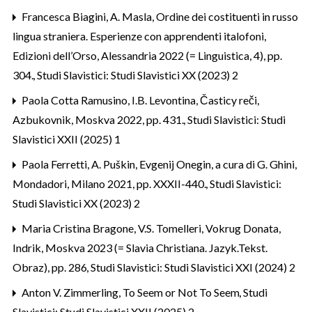
Francesca Biagini,
A. Masla, Ordine dei costituenti in russo
lingua straniera. Esperienze con apprendenti italofoni,
Edizioni dell’Orso, Alessandria 2022 (= Linguistica, 4), pp.
304.
,
Studi Slavistici: Studi Slavistici XX (2023) 2
Paola Cotta Ramusino,
I.B. Levontina, Časticy reči,
Azbukovnik, Moskva 2022, pp. 431.
,
Studi Slavistici: Studi
Slavistici XXII (2025) 1
Paola Ferretti,
A. Puškin, Evgenij Onegin, a cura di G. Ghini,
Mondadori, Milano 2021, pp. XXXII-440.
,
Studi Slavistici:
Studi Slavistici XX (2023) 2
Maria Cristina Bragone,
V.S. Tomelleri, Vokrug Donata,
Indrik, Moskva 2023 (= Slavia Christiana. Jazyk.Tekst.
Obraz), pp. 286
,
Studi Slavistici: Studi Slavistici XXI (2024) 2
Anton V. Zimmerling,
To Seem or Not To Seem
,
Studi
Slavistici: Studi Slavistici XXII (2025) 2