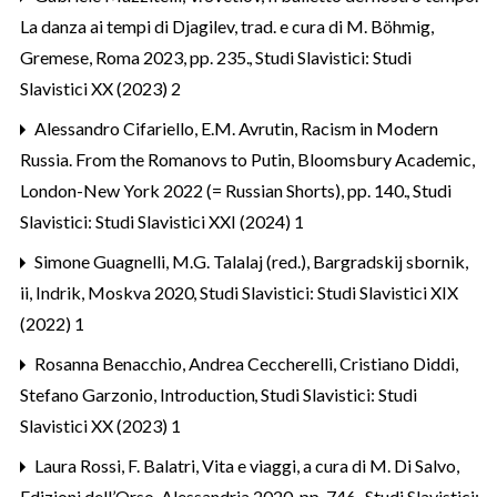
La danza ai tempi di Djagilev, trad. e cura di M. Böhmig,
Gremese, Roma 2023, pp. 235.
,
Studi Slavistici: Studi
Slavistici XX (2023) 2
Alessandro Cifariello,
E.M. Avrutin, Racism in Modern
Russia. From the Romanovs to Putin, Bloomsbury Academic,
London-New York 2022 (= Russian Shorts), pp. 140.
,
Studi
Slavistici: Studi Slavistici XXI (2024) 1
Simone Guagnelli,
M.G. Talalaj (red.), Bargradskij sbornik,
ii, Indrik, Moskva 2020
,
Studi Slavistici: Studi Slavistici XIX
(2022) 1
Rosanna Benacchio, Andrea Ceccherelli, Cristiano Diddi,
Stefano Garzonio,
Introduction
,
Studi Slavistici: Studi
Slavistici XX (2023) 1
Laura Rossi,
F. Balatri, Vita e viaggi, a cura di M. Di Salvo,
Edizioni dell’Orso, Alessandria 2020, pp. 746.
,
Studi Slavistici: