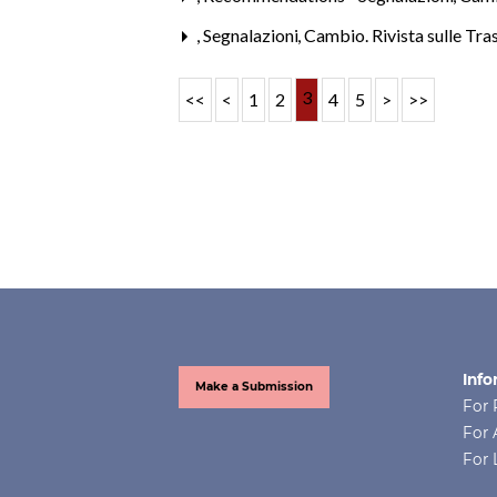
,
Segnalazioni
,
Cambio. Rivista sulle Tra
3
<<
<
1
2
4
5
>
>>
Info
Make a Submission
For 
For 
For 