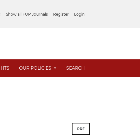
s
Show all FUP Journals
Register
Login
GHTS
OUR POLICIES
SEARCH
PDF