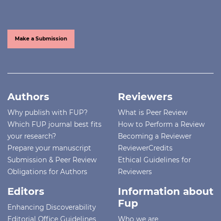
Make a Submission
Authors
Reviewers
Why publish with FUP?
What is Peer Review
Which FUP journal best fits
How to Perform a Review
your research?
Becoming a Reviewer
Prepare your manuscript
ReviewerCredits
Submission & Peer Review
Ethical Guidelines for
Obligations for Authors
Reviewers
Editors
Information about
Fup
Enhancing Discoverability
Editorial Office Guidelines
Who we are