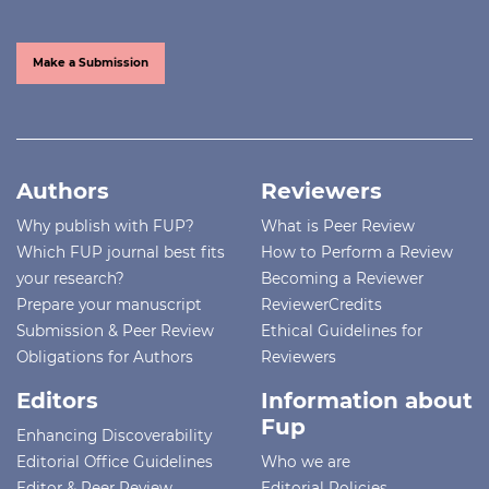
Make a Submission
Authors
Reviewers
Why publish with FUP?
What is Peer Review
Which FUP journal best fits
How to Perform a Review
your research?
Becoming a Reviewer
Prepare your manuscript
ReviewerCredits
Submission & Peer Review
Ethical Guidelines for
Obligations for Authors
Reviewers
Editors
Information about
Fup
Enhancing Discoverability
Editorial Office Guidelines
Who we are
Editor & Peer Review
Editorial Policies