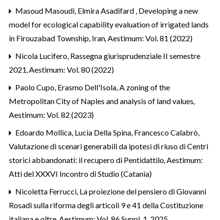
Masoud Masoudi, Elmira Asadifard ,
Developing a new
model for ecological capability evaluation of irrigated lands
in Firouzabad Township, Iran
,
Aestimum: Vol. 81 (2022)
Nicola Lucifero,
Rassegna giurisprudenziale II semestre
2021
,
Aestimum: Vol. 80 (2022)
Paolo Cupo, Erasmo Dell'Isola,
A zoning of the
Metropolitan City of Naples and analysis of land values
,
Aestimum: Vol. 82 (2023)
Edoardo Mollica, Lucia Della Spina, Francesco Calabrò,
Valutazione di scenari generabili da ipotesi di riuso di Centri
storici abbandonati: il recupero di Pentidattilo
,
Aestimum:
Atti del XXXVI Incontro di Studio (Catania)
Nicoletta Ferrucci,
La proiezione del pensiero di Giovanni
Rosadi sulla riforma degli articoli 9 e 41 della Costituzione
italiana e oltre
,
Aestimum: Vol. 86 Suppl. 1, 2025