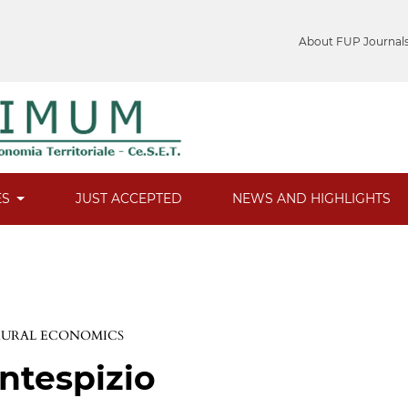
About FUP Journal
ES
JUST ACCEPTED
NEWS AND HIGHLIGHTS
 RURAL ECONOMICS
ntespizio