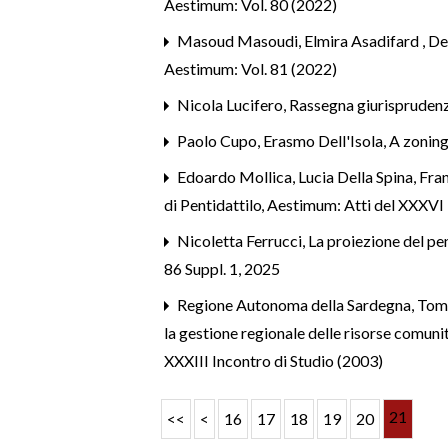
Aestimum: Vol. 80 (2022)
Masoud Masoudi, Elmira Asadifard ,
De
Aestimum: Vol. 81 (2022)
Nicola Lucifero,
Rassegna giurisprudenz
Paolo Cupo, Erasmo Dell'Isola,
A zoning
Edoardo Mollica, Lucia Della Spina, Fr
di Pentidattilo
,
Aestimum: Atti del XXXVI I
Nicoletta Ferrucci,
La proiezione del pen
86 Suppl. 1, 2025
Regione Autonoma della Sardegna,
Tomo
la gestione regionale delle risorse comuni
XXXIII Incontro di Studio (2003)
21
<<
<
16
17
18
19
20