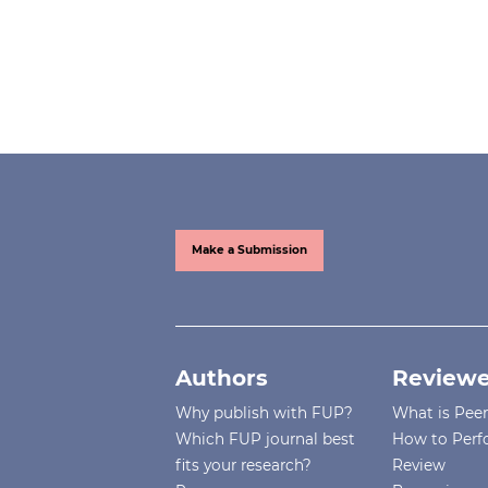
Make a Submission
Authors
Reviewe
Why publish with FUP?
What is Pee
Which FUP journal best
How to Perf
fits your research?
Review