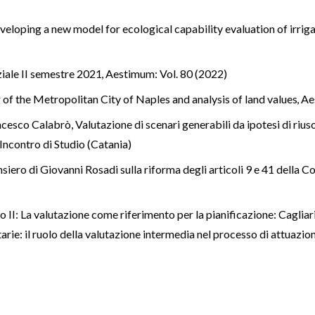
veloping a new model for ecological capability evaluation of irrig
iale II semestre 2021
,
Aestimum: Vol. 80 (2022)
 of the Metropolitan City of Naples and analysis of land values
,
Ae
ancesco Calabrò,
Valutazione di scenari generabili da ipotesi di rius
ncontro di Studio (Catania)
siero di Giovanni Rosadi sulla riforma degli articoli 9 e 41 della Co
 II: La valutazione come riferimento per la pianificazione: Cagliar
tarie: il ruolo della valutazione intermedia nel processo di attuazi