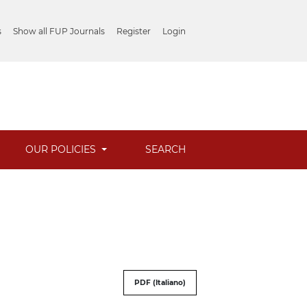
s
Show all FUP Journals
Register
Login
OUR POLICIES
SEARCH
PDF (Italiano)