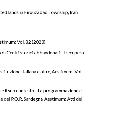
ated lands in Firouzabad Township, Iran
,
stimum: Vol. 82 (2023)
o di Centri storici abbandonati: il recupero
stituzione italiana e oltre
,
Aestimum: Vol.
i e il suo contesto - La programmazione e
one del P.O.R. Sardegna
,
Aestimum: Atti del