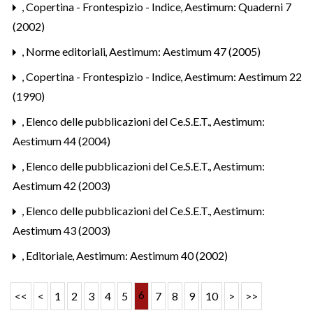
,
Copertina - Frontespizio - Indice
,
Aestimum: Quaderni 7
(2002)
,
Norme editoriali
,
Aestimum: Aestimum 47 (2005)
,
Copertina - Frontespizio - Indice
,
Aestimum: Aestimum 22
(1990)
,
Elenco delle pubblicazioni del Ce.S.E.T.
,
Aestimum:
Aestimum 44 (2004)
,
Elenco delle pubblicazioni del Ce.S.E.T.
,
Aestimum:
Aestimum 42 (2003)
,
Elenco delle pubblicazioni del Ce.S.E.T.
,
Aestimum:
Aestimum 43 (2003)
,
Editoriale
,
Aestimum: Aestimum 40 (2002)
6
<<
<
1
2
3
4
5
7
8
9
10
>
>>