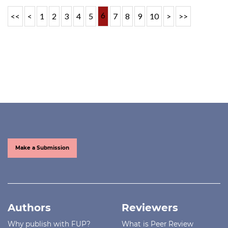
6
<<
<
1
2
3
4
5
7
8
9
10
>
>>
Make a Submission
Authors
Reviewers
Why publish with FUP?
What is Peer Review