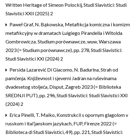
Written Heritage of Simeon Polockij
,
Studi Slavistici: Studi
Slavistici XXII (2025) 2
Paweł Graf,
N. Bąkowska, Metafikcja komiczna i komizm
metafikcyjny w dramatach Luigiego Pirandella i Witolda
Gombrowicza. Studium porównawcze, wuw, Warszawa
2023 (= Studium porównawcze), pp. 278
,
Studi Slavistici:
Studi Slavistici XXI (2024) 2
Persida Lazarević Di Giacomo,
N. Badurina, Strah od
pamćenja. Književnost i sjeverni Jadran na ruševinama
dvadesetog stoljeća, Disput, Zagreb 2023 (= Biblioteka
SREDNJI PUT), pp. 296
,
Studi Slavistici: Studi Slavistici XXI
(2024) 2
Erica Pinelli,
T. Maiko, Konstrukcii s opornym glagolom v
russkom i ital’janskom jazykach, FUP, Firenze 2022 (=
Biblioteca di Studi Slavistici, 49), pp. 221
,
Studi Slavistici: