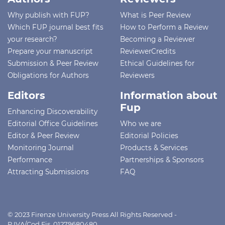
Why publish with FUP?
What is Peer Review
Which FUP journal best fits
How to Perform a Review
your research?
Becoming a Reviewer
Prepare your manuscript
ReviewerCredits
Submission & Peer Review
Ethical Guidelines for
Obligations for Authors
Reviewers
Editors
Information about
Fup
Enhancing Discoverability
Editorial Office Guidelines
Who we are
Editor & Peer Review
Editorial Policies
Monitoring Journal
Products & Services
Performance
Partnerships & Sponsors
Attracting Submissions
FAQ
© 2023 Firenze University Press All Rights Reserved -
P.IVA/Cod.Fis. 01279680480