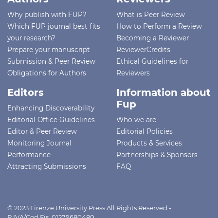
Why publish with FUP?
What is Peer Review
Which FUP journal best fits
How to Perform a Review
your research?
Becoming a Reviewer
Prepare your manuscript
ReviewerCredits
Submission & Peer Review
Ethical Guidelines for
Obligations for Authors
Reviewers
Editors
Information about
Fup
Enhancing Discoverability
Editorial Office Guidelines
Who we are
Editor & Peer Review
Editorial Policies
Monitoring Journal
Products & Services
Performance
Partnerships & Sponsors
Attracting Submissions
FAQ
© 2023 Firenze University Press All Rights Reserved -
P.IVA/Cod.Fis. 01279680480