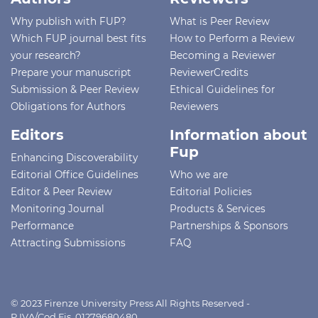
Why publish with FUP?
What is Peer Review
Which FUP journal best fits
How to Perform a Review
your research?
Becoming a Reviewer
Prepare your manuscript
ReviewerCredits
Submission & Peer Review
Ethical Guidelines for
Obligations for Authors
Reviewers
Editors
Information about
Fup
Enhancing Discoverability
Editorial Office Guidelines
Who we are
Editor & Peer Review
Editorial Policies
Monitoring Journal
Products & Services
Performance
Partnerships & Sponsors
Attracting Submissions
FAQ
© 2023 Firenze University Press All Rights Reserved -
P.IVA/Cod.Fis. 01279680480