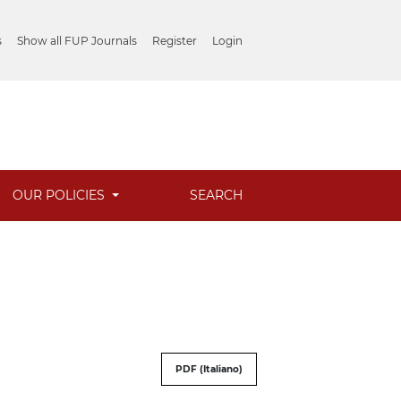
s
Show all FUP Journals
Register
Login
OUR POLICIES
SEARCH
PDF (Italiano)