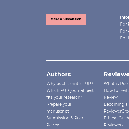
Info
Make a Submission
For 
For 
For 
Authors
Reviewe
Why publish with FUP?
What is Pee
Which FUP journal best
How to Perf
fits your research?
Review
Prepare your
Becoming a 
manuscript
ReviewerCre
Submission & Peer
Ethical Guide
Review
Reviewers