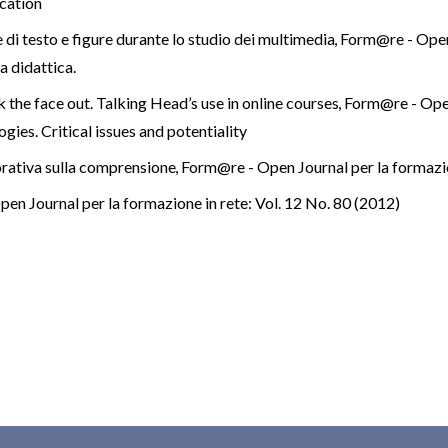
ucation
 di testo e figure durante lo studio dei multimedia
,
Form@re - Open 
a didattica.
k the face out. Talking Head’s use in online courses
,
Form@re - Open 
gies. Critical issues and potentiality
corativa sulla comprensione
,
Form@re - Open Journal per la formazio
en Journal per la formazione in rete: Vol. 12 No. 80 (2012)