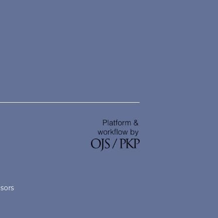
nsors