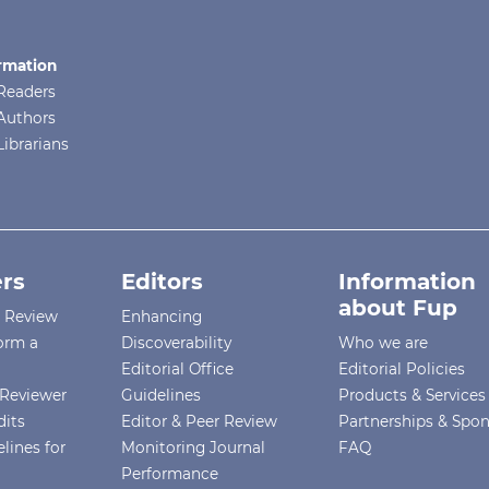
rmation
Readers
Authors
Librarians
rs
Editors
Information
about Fup
r Review
Enhancing
orm a
Discoverability
Who we are
Editorial Office
Editorial Policies
Reviewer
Guidelines
Products & Services
dits
Editor & Peer Review
Partnerships & Spo
lines for
Monitoring Journal
FAQ
Performance