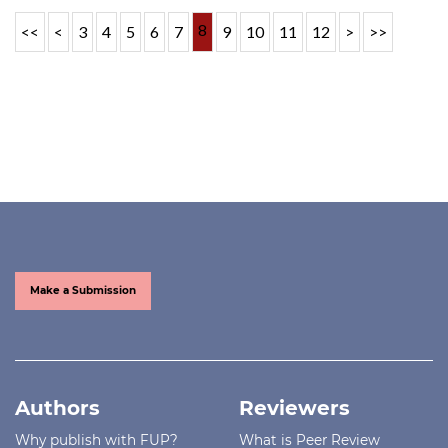
8
<<
<
3
4
5
6
7
9
10
11
12
>
>>
Make a Submission
Authors
Reviewers
Why publish with FUP?
What is Peer Review