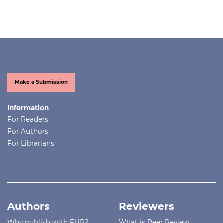
Make a Submission
Information
For Readers
For Authors
For Librarians
Authors
Reviewers
Why publish with FUP?
What is Peer Review