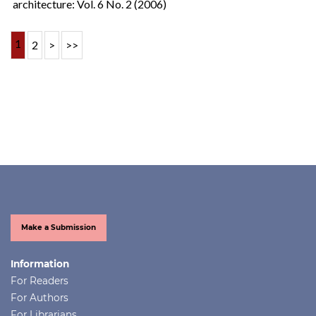
architecture: Vol. 6 No. 2 (2006)
1
2
>
>>
Make a Submission
Information
For Readers
For Authors
For Librarians