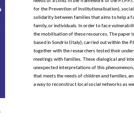
needs of a child. In the framework of the P.I.P.
for the Prevention of Institutionalisation), socia
solidarity between families that aims to help a 
family, or individuals. In order to face vulnerabil
the mobilisation of these resources. The paper i
based in Sondrio (Italy), carried out within the P
together with the researchers tested their unde
meetings with families. These dialogical and in
unexpected interpretations of this phenomenon, 
that meets the needs of children and families, 
a way to reconstruct local social networks as wel
4