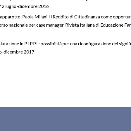
n° 2 luglio-dicembre 2016
Capparotto, Paola Milani,
Il Reddito di Cittadinanza come opportun
 corso nazionale per case manager
,
Rivista Italiana di Educazione Fam
lutazione in P.I.P.P.I.: possibilità per una riconfigurazione dei signi
glio-dicembre 2017