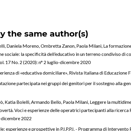
by the same author(s)
elli, Daniela Moreno, Ombretta Zanon, Paola Milani,
La formazione
one sociale: la specificità dell’educativo in un terreno condiviso d
Vol. 17 No. 2 (2020): n° 2 luglio-dicembre 2020
perienza di «educativa domiciliare»
,
Rivista Italiana di Educazione 
utazione partecipata nei gruppi dei genitori per il sostegno alla gen
, Katia Bolelli, Armando Bello, Paola Milani,
Leggere la multidimen
povertà. Voci e esperienze delle operatrici partecipanti alla ricerc
lio-dicembre 2022
le: esperienze e prospettive in P.I.P.P.I. - Programma di Intervento