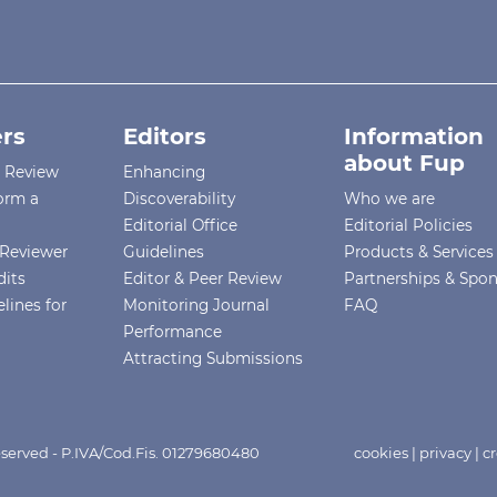
rs
Editors
Information
about Fup
r Review
Enhancing
orm a
Discoverability
Who we are
Editorial Office
Editorial Policies
Reviewer
Guidelines
Products & Services
dits
Editor & Peer Review
Partnerships & Spo
lines for
Monitoring Journal
FAQ
Performance
Attracting Submissions
eserved - P.IVA/Cod.Fis. 01279680480
cookies
|
privacy
|
cr