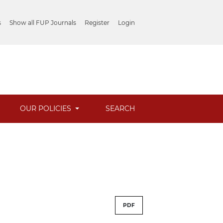
s
Show all FUP Journals
Register
Login
OUR POLICIES
SEARCH
PDF