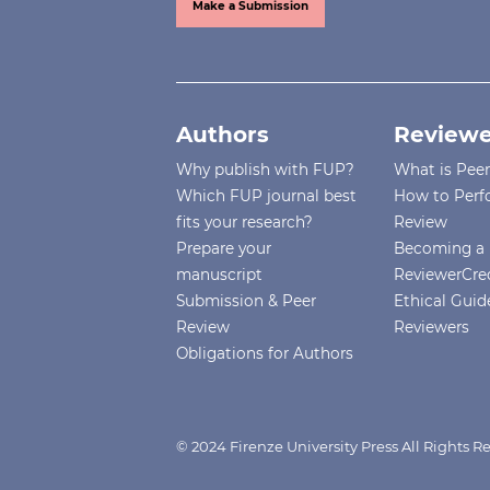
Make a Submission
Authors
Reviewe
Why publish with FUP?
What is Pee
Which FUP journal best
How to Perf
fits your research?
Review
Prepare your
Becoming a 
manuscript
ReviewerCre
Submission & Peer
Ethical Guide
Review
Reviewers
Obligations for Authors
© 2024 Firenze University Press All Rights R