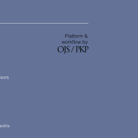
nsors
edits