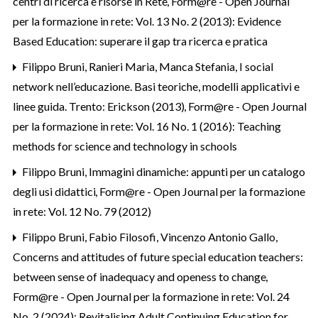
centri di ricerca e risorse in Rete
,
Form@re - Open Journal
per la formazione in rete: Vol. 13 No. 2 (2013): Evidence
Based Education: superare il gap tra ricerca e pratica
Filippo Bruni,
Ranieri Maria, Manca Stefania, I social
network nell’educazione. Basi teoriche, modelli applicativi e
linee guida. Trento: Erickson (2013)
,
Form@re - Open Journal
per la formazione in rete: Vol. 16 No. 1 (2016): Teaching
methods for science and technology in schools
Filippo Bruni,
Immagini dinamiche: appunti per un catalogo
degli usi didattici
,
Form@re - Open Journal per la formazione
in rete: Vol. 12 No. 79 (2012)
Filippo Bruni, Fabio Filosofi, Vincenzo Antonio Gallo,
Concerns and attitudes of future special education teachers:
between sense of inadequacy and openess to change
,
Form@re - Open Journal per la formazione in rete: Vol. 24
No. 2 (2024): Revitalising Adult Continuing Education for