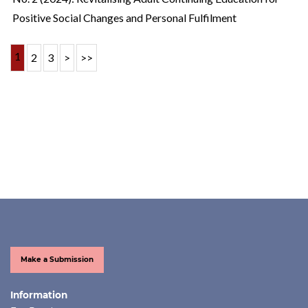
Positive Social Changes and Personal Fulfilment
1
2
3
>
>>
Make a Submission
Information