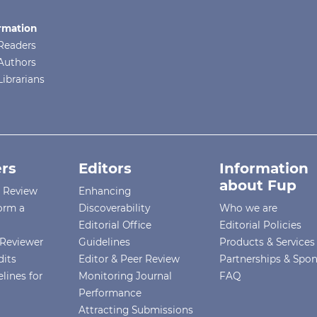
rmation
Readers
Authors
Librarians
rs
Editors
Information
about Fup
r Review
Enhancing
orm a
Discoverability
Who we are
Editorial Office
Editorial Policies
Reviewer
Guidelines
Products & Services
dits
Editor & Peer Review
Partnerships & Spo
lines for
Monitoring Journal
FAQ
Performance
Attracting Submissions