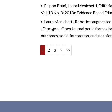
Filippo Bruni, Laura Menichetti,
Editori
Vol. 13 No. 3 (2013): Evidence Based Educ
Laura Menichetti,
Robotics, augmented r
,
Form@re - Open Journal per la formazione 
outcomes, social interaction, and inclusio
1
2
3
>
>>