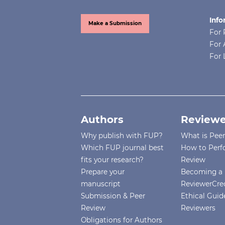
Info
Make a Submission
For 
For 
For 
Authors
Reviewe
Why publish with FUP?
What is Pee
Which FUP journal best
How to Perf
fits your research?
Review
Prepare your
Becoming a 
manuscript
ReviewerCre
Submission & Peer
Ethical Guide
Review
Reviewers
Obligations for Authors