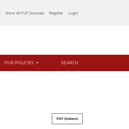
s
Show all FUP Journals
Register
Login
OUR POLICIES
SEARCH
PDF (Italiano)