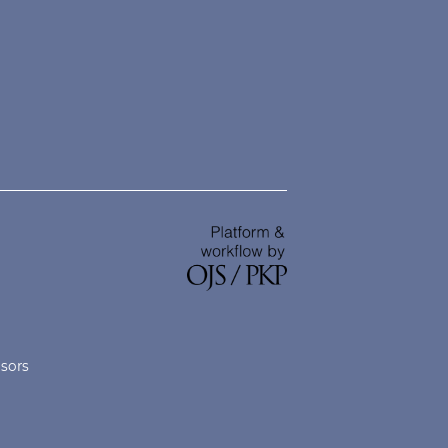
nsors