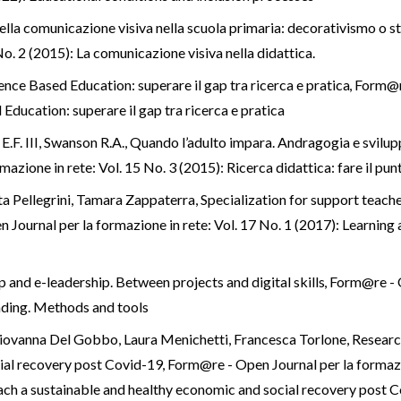
della comunicazione visiva nella scuola primaria: decorativismo o 
No. 2 (2015): La comunicazione visiva nella didattica.
ence Based Education: superare il gap tra ricerca e pratica
,
Form@re
 Education: superare il gap tra ricerca e pratica
E.F. III, Swanson R.A., Quando l’adulto impara. Andragogia e svilu
azione in rete: Vol. 15 No. 3 (2015): Ricerca didattica: fare il pun
a Pellegrini, Tamara Zappaterra,
Specialization for support teach
Journal per la formazione in rete: Vol. 17 No. 1 (2017): Learning a
p and e-leadership. Between projects and digital skills
,
Form@re - O
eading. Methods and tools
iovanna Del Gobbo, Laura Menichetti, Francesca Torlone,
Researc
cial recovery post Covid-19
,
Form@re - Open Journal per la formazio
each a sustainable and healthy economic and social recovery post 